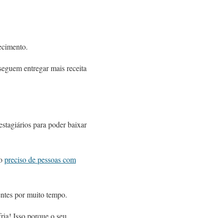
ecimento.
eguem entregar mais receita
stagiários para poder baixar
so
preciso de pessoas com
ientes por muito tempo.
ria! Isso porque o seu