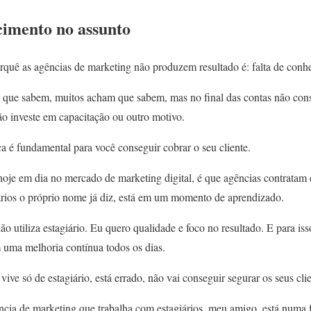
cimento no assunto
quê as agências de marketing não produzem resultado é: falta de conh
 que sabem, muitos acham que sabem, mas no final das contas não cons
não investe em capacitação ou outro motivo.
a é fundamental para você conseguir cobrar o seu cliente.
oje em dia no mercado de marketing digital, é que agências contratam e
iários o próprio nome já diz, está em um momento de aprendizado.
ão utiliza estagiário. Eu quero qualidade e foco no resultado. E para is
 uma melhoria contínua todos os dias.
vive só de estagiário, está errado, não vai conseguir segurar os seus cl
cia de marketing que trabalha com estagiários, meu amigo, está numa f