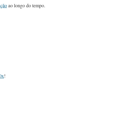
ução
ao longo do tempo.
0x
!