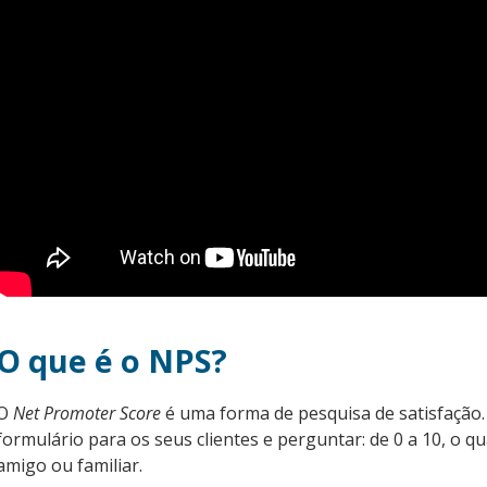
O que é o NPS?
O
Net Promoter Score
é uma forma de pesquisa de satisfação.
formulário para os seus clientes e perguntar: de 0 a 10, o 
amigo ou familiar.