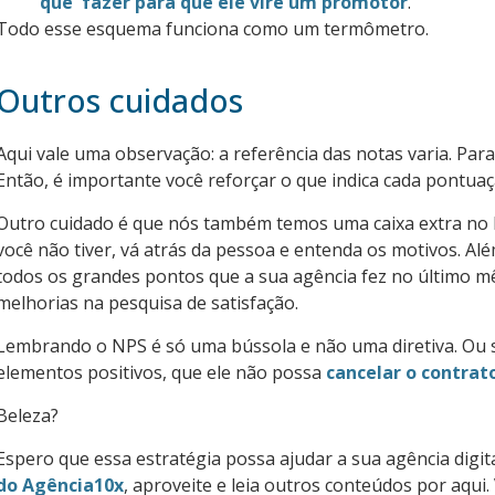
que fazer para que ele vire um promotor
.
Todo esse esquema funciona como um termômetro.
Outros cuidados
Aqui vale uma observação: a referência das notas varia. Para
Então, é importante você reforçar o que indica cada pontua
Outro cuidado é que nós também temos uma caixa extra no N
você não tiver, vá atrás da pessoa e entenda os motivos. Al
todos os grandes pontos que a sua agência fez no último mê
melhorias na pesquisa de satisfação.
Lembrando o NPS é só uma bússola e não uma diretiva. Ou s
elementos positivos, que ele não possa
cancelar o contrat
Beleza?
Espero que essa estratégia possa ajudar a sua agência digit
do Agência10x
, aproveite e leia outros conteúdos por aqui