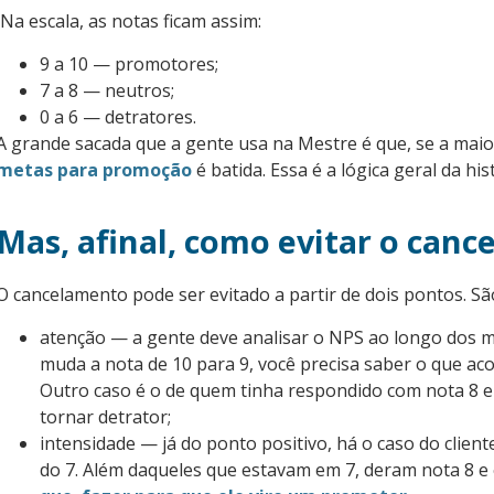
Na escala, as notas ficam assim:
9 a 10 — promotores;
7 a 8 — neutros;
0 a 6 — detratores.
A grande sacada que a gente usa na Mestre é que, se a mai
metas para promoção
é batida. Essa é a lógica geral da his
Mas, afinal, como evitar o can
O cancelamento pode ser evitado a partir de dois pontos. São
atenção — a gente deve analisar o NPS ao longo dos m
muda a nota de 10 para 9, você precisa saber o que acon
Outro caso é o de quem tinha respondido com nota 8 e c
tornar detrator;
intensidade — já do ponto positivo, há o caso do client
do 7. Além daqueles que estavam em 7, deram nota 8 e 