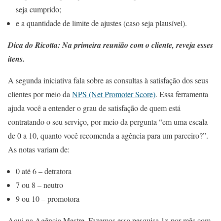
seja cumprido;
e a quantidade de limite de ajustes (caso seja plausível).
Dica do Ricotta: Na primeira reunião com o cliente, reveja esses
itens.
A segunda iniciativa fala sobre as consultas à satisfação dos seus
clientes por meio da
NPS (Net Promoter Score)
. Essa ferramenta
ajuda você a entender o grau de satisfação de quem está
contratando o seu serviço, por meio da pergunta “em uma escala
de 0 a 10, quanto você recomenda a agência para um parceiro?”.
As notas variam de:
0 até 6 – detratora
7 ou 8 – neutro
9 ou 10 – promotora
Aqui na Agência Mestre, Fazemos essa pesquisa 1x por mês com