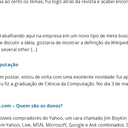
 ao certo os temas, fui logo atrás da revista e acabei encon
trabalhando aqui na empresa em um novo tipo de meta busc
 discutir a idéia, gostaria de mostrar a definição da Wiki
 several other […]
mputação
m postar, estou de volta com uma excelente novidade: fui 
u fiz a graduação de Ciência da Computação. No dia 3 de mar
.com – Quem são os donos?
síveis compradores do Yahoo, um cara chamado Jim Boykin 
em Yahoo, Live, MSN, Microsoft, Google e Ask combinados. S