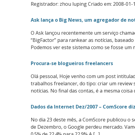
Registrador: zhou luping Criado em: 2008-01-
Ask lança o Big News, um agregador de not
O Ask lançou recentemente um serviço chama
“BigFactor” para rankear as notícias, baseado
Podemos ver este sistema como se fosse um mi
Procura-se blogueiros freelancers
Olá pessoal, Hoje venho com um post intitula
trabalhos freelancer, do tipo: criar um review
notícias. No final das contas, é a mesma coisa
Dados da Internet Dez/2007 – ComScore d
No dia 23 deste mês, a ComScore publicou o se
de Dezembro, o Google perdeu mercado. Vamos
0.5% de 22.4% para 22.9% A […]