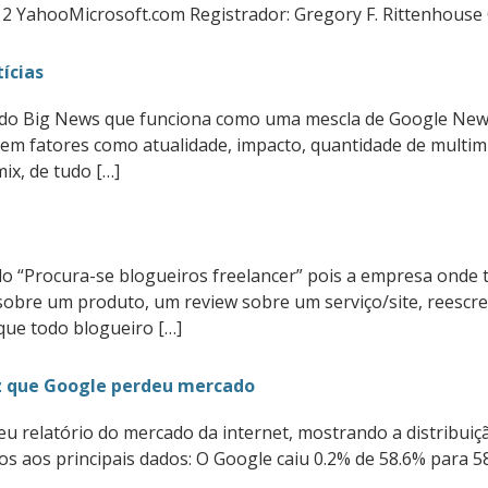
12 YahooMicrosoft.com Registrador: Gregory F. Rittenhouse 
ícias
do Big News que funciona como uma mescla de Google News 
 em fatores como atualidade, impacto, quantidade de multimí
x, de tudo […]
do “Procura-se blogueiros freelancer” pois a empresa onde 
 sobre um produto, um review sobre um serviço/site, reescreve
 que todo blogueiro […]
iz que Google perdeu mercado
u relatório do mercado da internet, mostrando a distribuiçã
 aos principais dados: O Google caiu 0.2% de 58.6% para 5