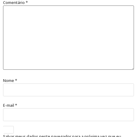
Comentário
*
Nome
*
E-mail
*
Salvar meus dados neste navegador para a próxima vez que eu