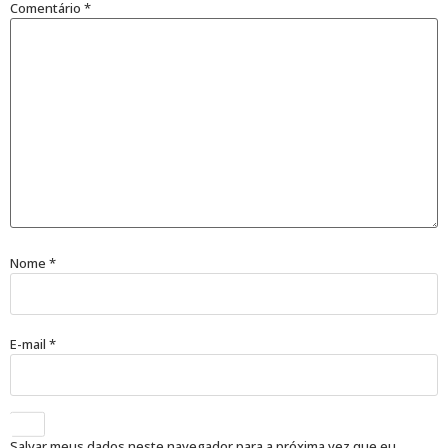
Comentário
*
Nome
*
E-mail
*
Salvar meus dados neste navegador para a próxima vez que eu