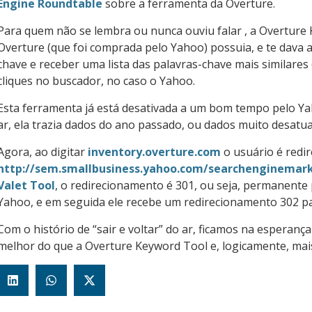
Engine Roundtable
sobre a ferramenta da Overture.
Para quem não se lembra ou nunca ouviu falar , a Overture
Overture (que foi comprada pelo Yahoo) possuia, e te dava 
chave e receber uma lista das palavras-chave mais similares 
cliques no buscador, no caso o Yahoo.
Esta ferramenta já está desativada a um bom tempo pelo Yah
ar, ela trazia dados do ano passado, ou dados muito desatua
Agora, ao digitar
inventory.overture.com
o usuário é redi
http://sem.smallbusiness.yahoo.com/searchenginemar
Valet Tool
, o redirecionamento é 301, ou seja, permanente
Yahoo, e em seguida ele recebe um redirecionamento 302 par
Com o histório de “sair e voltar” do ar, ficamos na espera
melhor do que a Overture Keyword Tool e, logicamente, mais