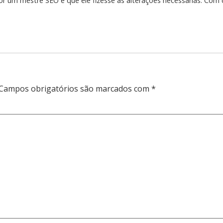
r um mestre SEO e que ele fizesse as alterações necessárias. Com c
Campos obrigatórios são marcados com
*