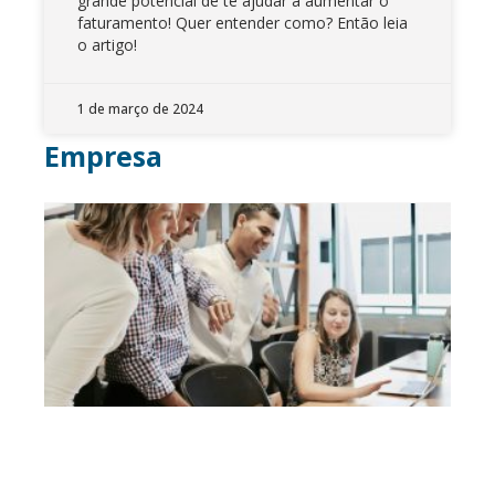
grande potencial de te ajudar a aumentar o
faturamento! Quer entender como? Então leia
o artigo!
1 de março de 2024
Empresa
M
d
Ag
De
os
Se
d
Ma
Di
pa
Fa